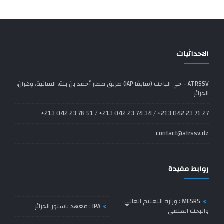
الاحداثيات
ATRSSV - حي الباحث (سابقا IAP) طريق مطار أحمد بن بلة، السانية، وهران،
الجزائر
27 71 23 042 213+ / 34 74 23 042 213+ / 51 78 23 042 213+
contact@atrssv.dz
روابط مفيدة
MESRS : وزارة التعليم العالي
IPA : معهد باستور الجزائر
والبحث العلمي